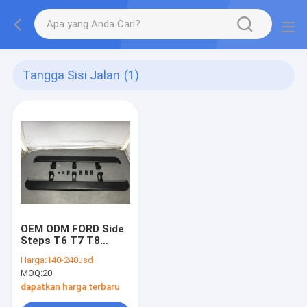
Tangga Sisi Jalan
(1)
OEM ODM FORD Side
Steps T6 T7 T8
2014-2019 Ford
Harga:
140-240usd
Ranger Running
MOQ:
20
Boards Dengan Sikat
dapatkan harga terbaru