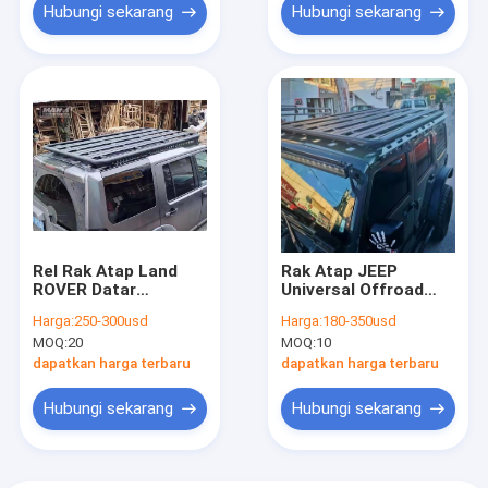
Hubungi sekarang
Hubungi sekarang
Rel Rak Atap Land
Rak Atap JEEP
ROVER Datar
Universal Offroad
Multifungsi Untuk
OEM ODM Rak Bagasi
Harga:
250-300usd
Harga:
180-350usd
Discovery 3 4
Jeep Wrangler
MOQ:
20
MOQ:
10
dapatkan harga terbaru
dapatkan harga terbaru
Hubungi sekarang
Hubungi sekarang