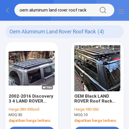
Oem Aluminum Land Rover Roof Rack
(4)
2002-2016 Discovery
OEM Black LAND
3 4 LAND ROVER
ROVER Roof Rack
Roof Rack Bar
Multifuctional
Harga:
280-350usd
Harga:
180-260
Aluminium OEM
Aluminium Flat Rack
MOQ:
30
MOQ:
10
dapatkan harga terbaru
dapatkan harga terbaru